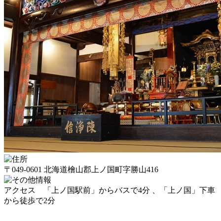
〒049-0601 北海道檜山郡上ノ国町字勝山416
アクセス 「上ノ国駅前」からバスで4分 、「上ノ国」下車
から徒歩で2分