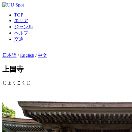
TOP
エリア
ジャンル
ヘルプ
交通
日本語
/
English
/
中文
上国寺
じょうこくじ