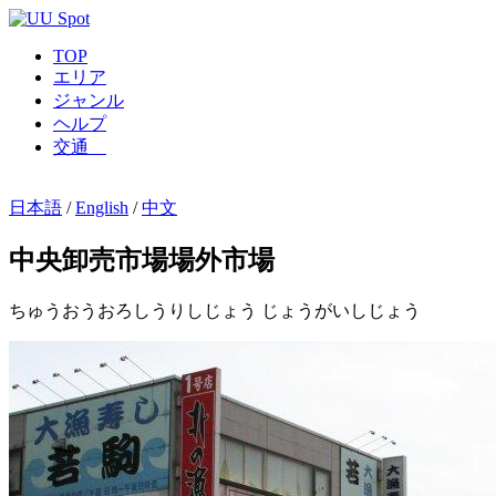
TOP
エリア
ジャンル
ヘルプ
交通
日本語
/
English
/
中文
中央卸売市場場外市場
ちゅうおうおろしうりしじょう じょうがいしじょう