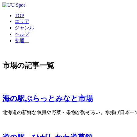
TOP
エリア
ジャンル
ヘルプ
交通
市場の記事一覧
海の駅ぷらっとみなと市場
北海道の新鮮な魚貝や野菜・果物が勢ぞろい。水揚げ日本一