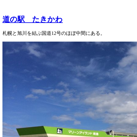
道の駅 たきかわ
札幌と旭川を結ぶ国道12号のほぼ中間にある。