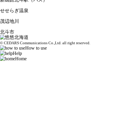
せせらぎ温泉
茂辺地川
北斗市
© CEDARS Communications Co.,Ltd.
all right reserved.
How to use
Help
Home