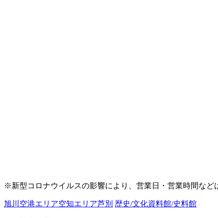
※新型コロナウイルスの影響により、営業日・営業時間など
旭川空港エリア
空知エリア
芦別
歴史/文化
資料館/史料館