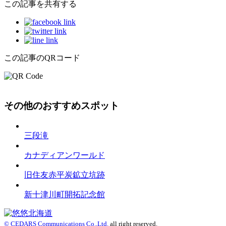
この記事を共有する
この記事のQRコード
その他のおすすめスポット
三段滝
カナディアンワールド
旧住友赤平炭鉱立坑跡
新十津川町開拓記念館
© CEDARS Communications Co.,Ltd.
all right reserved.