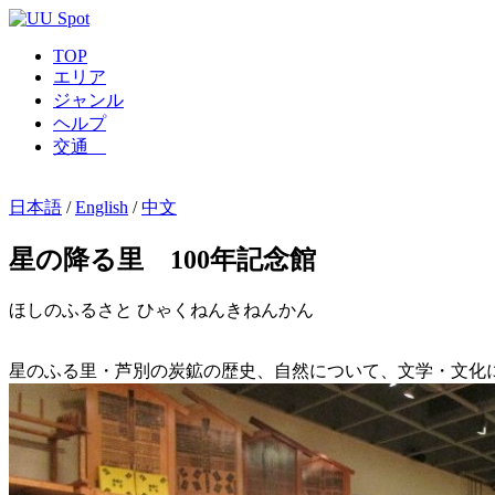
TOP
エリア
ジャンル
ヘルプ
交通
日本語
/
English
/
中文
星の降る里 100年記念館
ほしのふるさと ひゃくねんきねんかん
星のふる里・芦別の炭鉱の歴史、自然について、文学・文化