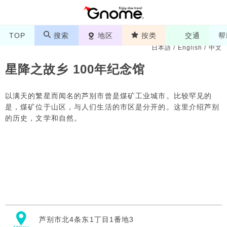
TOP
搜索
地区
按类
交通
帮
日本語
/
English
/
中文
星降之故乡 100年纪念馆
以满天的繁星而闻名的芦别市曾是煤矿工业城市。比较罕见的
是，煤矿位于山区，与人们生活的市区是分开的。这里介绍芦别
的历史，文学和自然。
芦别市北4条东1丁目1番地3