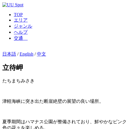
TOP
エリア
ジャンル
ヘルプ
交通
日本語
/
English
/
中文
立待岬
たちまちみさき
津軽海峡に突き出た断崖絶壁の展望の良い場所。
夏季期間はハマナス公園が整備されており、鮮やかなピンク
色の花々を楽しめる。