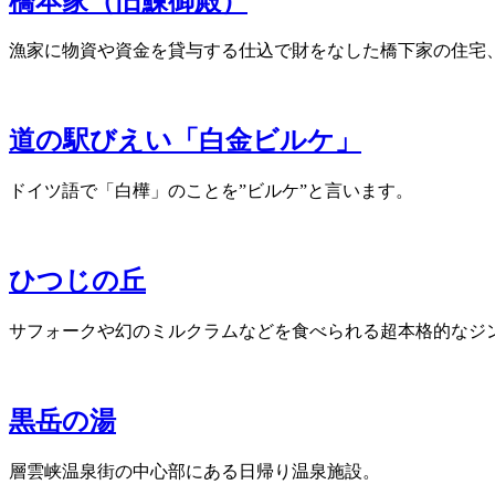
橋本家（旧鰊御殿）
漁家に物資や資金を貸与する仕込で財をなした橋下家の住宅
道の駅びえい「白金ビルケ」
ドイツ語で「白樺」のことを”ビルケ”と言います。
ひつじの丘
サフォークや幻のミルクラムなどを食べられる超本格的なジ
黒岳の湯
層雲峡温泉街の中心部にある日帰り温泉施設。