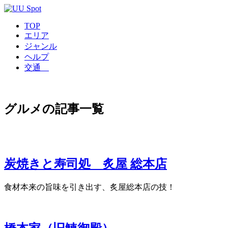
TOP
エリア
ジャンル
ヘルプ
交通
グルメの記事一覧
炭焼きと寿司処 炙屋 総本店
食材本来の旨味を引き出す、炙屋総本店の技！