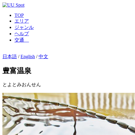
TOP
エリア
ジャンル
ヘルプ
交通
日本語
/
English
/
中文
豊富温泉
とよとみおんせん