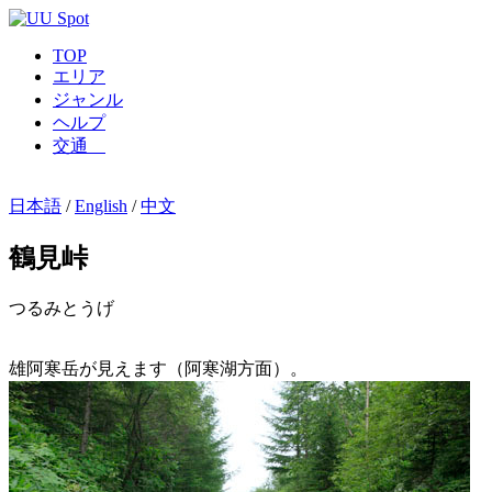
TOP
エリア
ジャンル
ヘルプ
交通
日本語
/
English
/
中文
鶴見峠
つるみとうげ
雄阿寒岳が見えます（阿寒湖方面）。