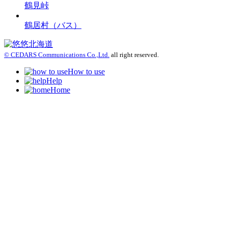
鶴見峠
鶴居村（バス）
© CEDARS Communications Co.,Ltd.
all right reserved.
How to use
Help
Home