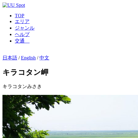
TOP
エリア
ジャンル
ヘルプ
交通
日本語
/
English
/
中文
キラコタン岬
キラコタンみさき