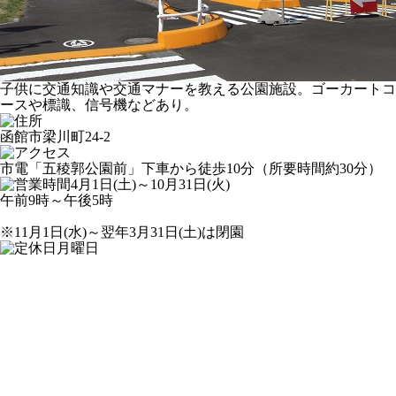
子供に交通知識や交通マナーを教える公園施設。ゴーカートコ
ースや標識、信号機などあり。
函館市梁川町24-2
市電「五稜郭公園前」下車から徒歩10分（所要時間約30分）
4月1日(土)～10月31日(火)
午前9時～午後5時
※11月1日(水)～翌年3月31日(土)は閉園
月曜日