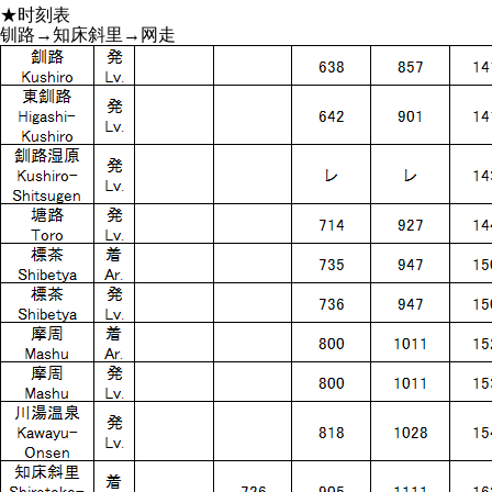
★时刻表
钏路→知床斜里→网走