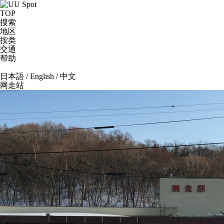
TOP
搜索
地区
按类
交通
帮助
日本語
/
English
/
中文
网走站