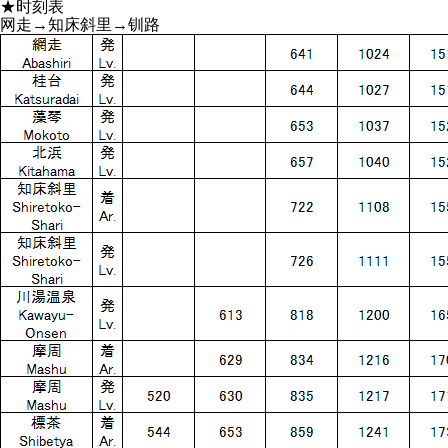
★时刻表
网走→知床斜里→钏路