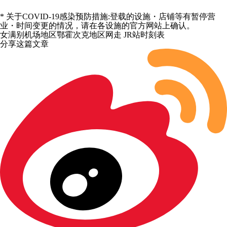
* 关于COVID-19感染预防措施:登载的设施・店铺等有暂停营
业・时间变更的情况，请在各设施的官方网站上确认。
女满别机场地区
鄂霍次克地区
网走
JR
站
时刻表
分享这篇文章