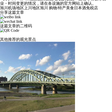
业・时间变更的情况，请在各设施的官方网站上确认。
旭川机场地区
上川地区
旭川
购物/特产
美食
日本酒
免税店
分享这篇文章
这篇文章的二维码
其他推荐的观光景点