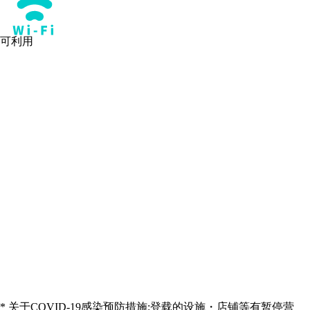
可利用
* 关于COVID-19感染预防措施:登载的设施・店铺等有暂停营