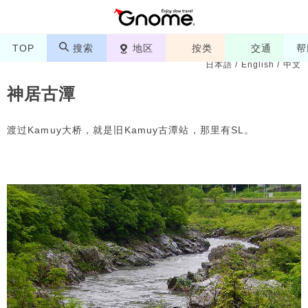
TOP
搜索
地区
按类
交通
帮
日本語
/
English
/
中文
神居古潭
渡过Kamuy大桥，就是旧Kamuy古潭站，那里有SL。