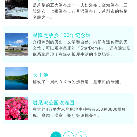
是芦别的五大瀑布之一（夫妇瀑布，空知瀑布，三
段瀑布，七夜瀑布，八月沢瀑布），芦别市的特别
名胜之一。
星降之故乡 100年纪念馆
介绍芦别的历史，文学和自然。内部有迷你型的天
文馆，可以观测星座的「StarDome」、还有通过影
像系统再现了在煤矿长屋生活的小剧场等。
大正池
铺设了１周约３Ｋｍ的步行道，是市民的绿洲。
岩见沢公园玫瑰园
在大约4万平方米的用地中种植有630种8800棵玫
瑰。庭园，温室，餐厅等设施齐全。