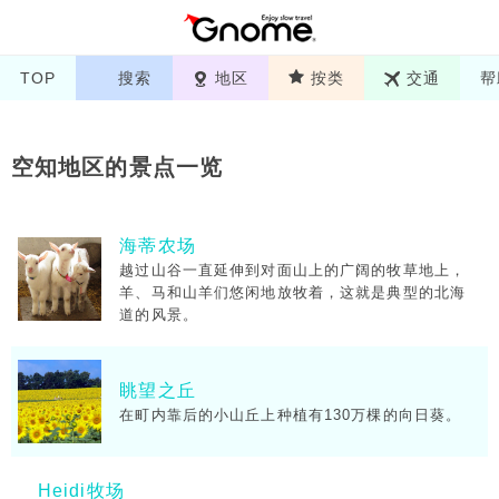
TOP
搜索
地区
按类
交通
帮
空知地区的景点一览
海蒂农场
越过山谷一直延伸到对面山上的广阔的牧草地上，
羊、马和山羊们悠闲地放牧着，这就是典型的北海
道的风景。
眺望之丘
在町内靠后的小山丘上种植有130万棵的向日葵。
Heidi牧场