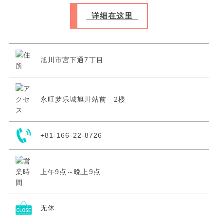
详细在这里
旭川市宮下通7丁目
永旺梦乐城旭川站前 2楼
+81-166-22-8726
上午9点～晩上9点
无休