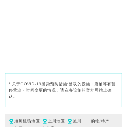
* 关于COVID-19感染预防措施:登载的设施・店铺等有暂
停营业・时间变更的情况，请在各设施的官方网站上确
认。
旭川机场地区
上川地区
旭川
购物/特产