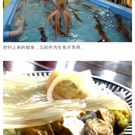
把钓上来的鱿鱼，立刻作为生鱼片享用。