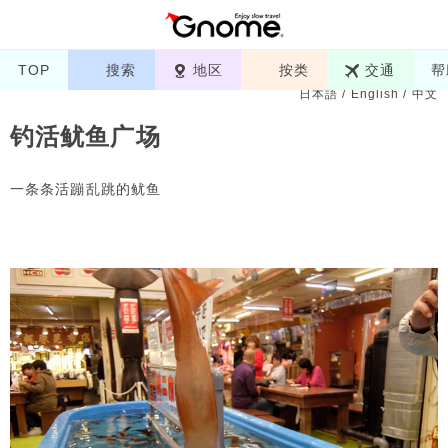
TOP
搜索
地区
按类
交通
帮
日本語
/
English
/
中文
钓活鱿鱼广场
一条条活蹦乱跳的鱿鱼