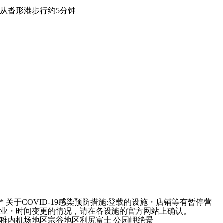
从沓形港步行约5分钟
* 关于COVID-19感染预防措施:登载的设施・店铺等有暂停营
业・时间变更的情况，请在各设施的官方网站上确认。
稚内机场地区
宗谷地区
利尻富士
公园
岬
绝景