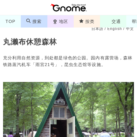
TOP
搜索
地区
按类
交通
帮
日本語
/
English
/
中文
丸濑布休憩森林
充分利用自然资源，到处都是绿色的公园。园内有露营场，森林
铁路蒸汽机车「雨宮21号」，昆虫生态馆等设施。