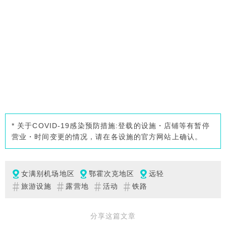
* 关于COVID-19感染预防措施:登载的设施・店铺等有暂停
营业・时间变更的情况，请在各设施的官方网站上确认。
女满别机场地区
鄂霍次克地区
远轻
旅游设施
露营地
活动
铁路
分享这篇文章