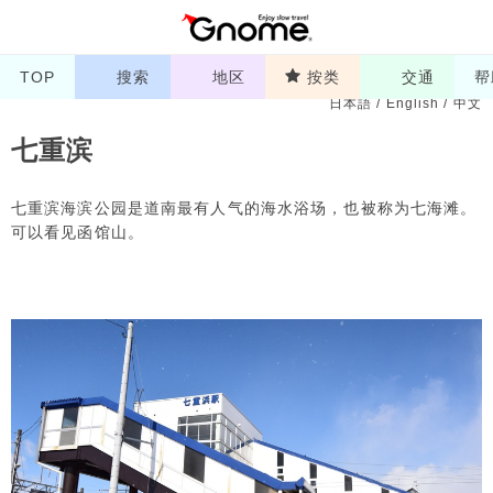
TOP
搜索
地区
按类
交通
帮
日本語
/
English
/
中文
七重滨
七重滨海滨公园是道南最有人气的海水浴场，也被称为七海滩。
可以看见函馆山。