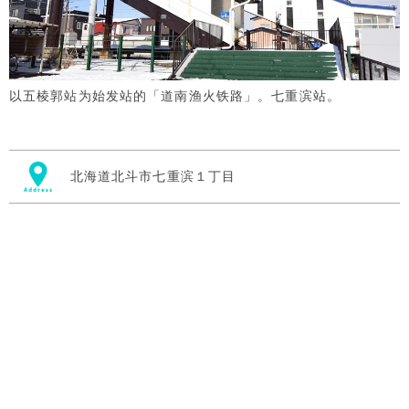
以五棱郭站为始发站的「道南渔火铁路」。七重滨站。
北海道北斗市七重滨１丁目