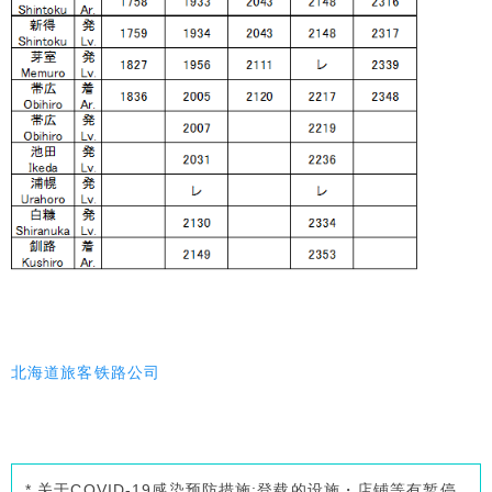
北海道旅客铁路公司
* 关于COVID-19感染预防措施:登载的设施・店铺等有暂停