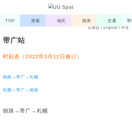
TOP
搜索
地区
按类
交通
帮
日本語
/
English
/
中文
带广站
时刻表（2022年3月12日修订）
钏路→带广→札幌
札幌→带广→钏路
钏路→带广→札幌