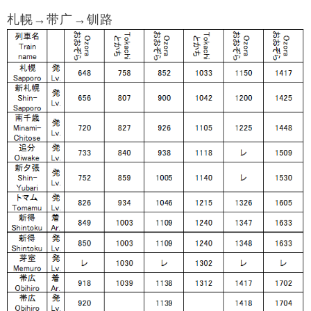
札幌→带广→钏路