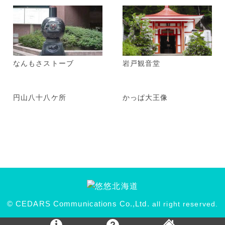
なんもさストーブ
岩戸観音堂
円山八十八ケ所
かっぱ大王像
© CEDARS Communications Co.,Ltd.
all right reserved.