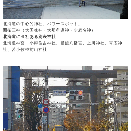
北海道の中心的神社、パワースポット。
開拓三神（大国魂神・大那牟遅神・少彦名神）
北海道に６社ある別表神社
北海道神宮、小樽住吉神社、函館八幡宮、上川神社、帯広神
社、苫小牧樽前山神社