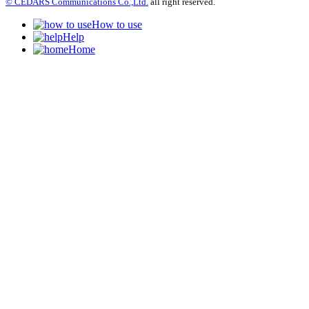
© CEDARS Communications Co.,Ltd.
all right reserved.
How to use
Help
Home