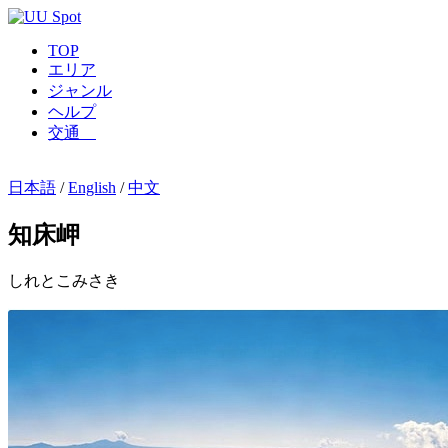
TOP
エリア
ジャンル
ヘルプ
交通
日本語
/
English
/
中文
知床岬
しれとこみさき