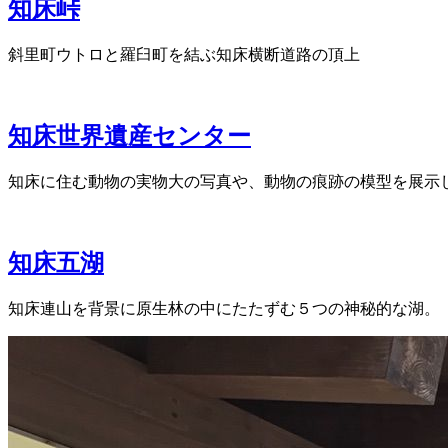
知床峠
斜里町ウトロと羅臼町を結ぶ知床横断道路の頂上
知床世界遺産センター
知床に住む動物の実物大の写真や、動物の痕跡の模型を展示
知床五湖
知床連山を背景に原生林の中にたたずむ５つの神秘的な湖。