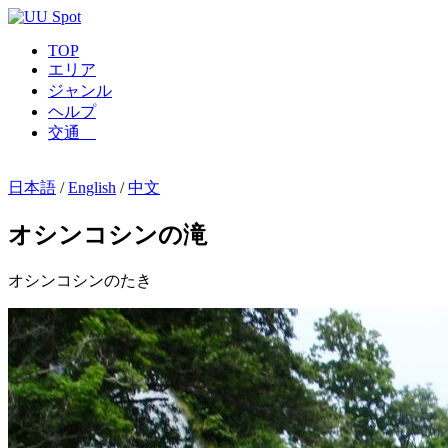
TOP
エリア
ジャンル
ヘルプ
交通
日本語
/
English
/
中文
オシンコシンの滝
オシンコシンのたき