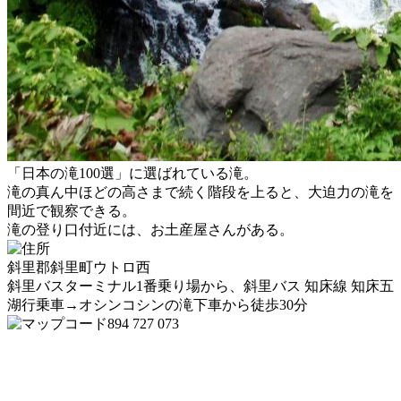
「日本の滝100選」に選ばれている滝。
滝の真ん中ほどの高さまで続く階段を上ると、大迫力の滝を
間近で観察できる。
滝の登り口付近には、お土産屋さんがある。
斜里郡斜里町ウトロ西
斜里バスターミナル1番乗り場から、斜里バス 知床線 知床五
湖行乗車→オシンコシンの滝下車から徒歩30分
894 727 073