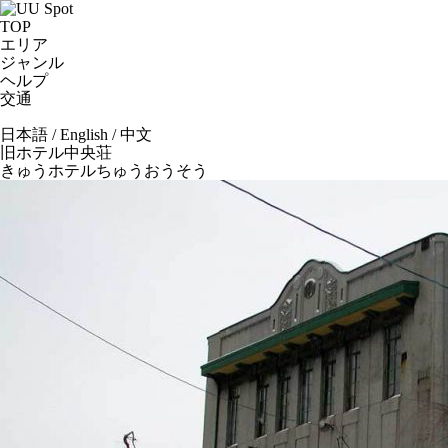
TOP
エリア
ジャンル
ヘルプ
交通
日本語
/
English
/
中文
旧ホテル中央荘
きゅうホテルちゅうおうそう