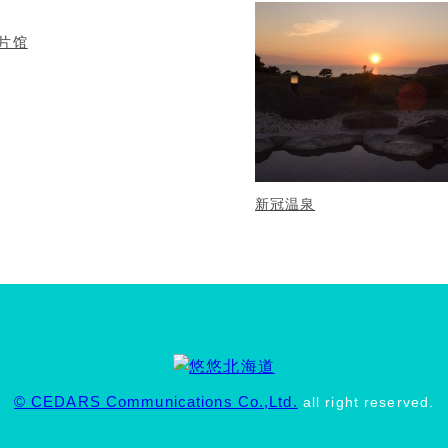
片馆
新冠温泉
© CEDARS Communications Co.,Ltd.
all right reserved.