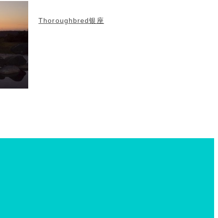
Thoroughbred银座