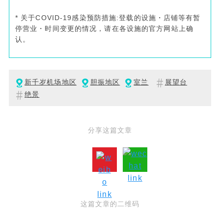
* 关于COVID-19感染预防措施:登载的设施・店铺等有暂
停营业・时间变更的情况，请在各设施的官方网站上确
认。
新千岁机场地区
胆振地区
室兰
展望台
绝景
分享这篇文章
这篇文章的二维码