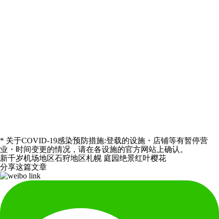
* 关于COVID-19感染预防措施:登载的设施・店铺等有暂停营
业・时间变更的情况，请在各设施的官方网站上确认。
新千岁机场地区
石狩地区
札幌
庭园
绝景
红叶
樱花
分享这篇文章