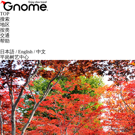
TOP
搜索
地区
按类
交通
帮助
日本語
/
English
/
中文
平岗树艺中心