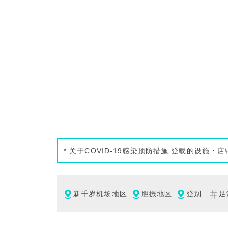
* 关于COVID-19感染预防措施:登载的设
新千岁机场地区
胆振地区
登别
足