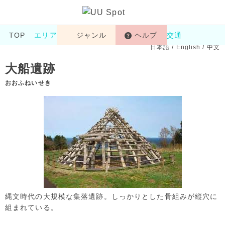
TOP
エリア
ジャンル
ヘルプ
交通
日本語
/
English
/
中文
大船遺跡
おおふねいせき
縄文時代の大規模な集落遺跡。しっかりとした骨組みが縦穴に
組まれている。