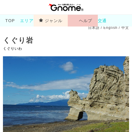
TOP
エリア
ジャンル
ヘルプ
交通
日本語
/
English
/
中文
くぐり岩
くぐりいわ