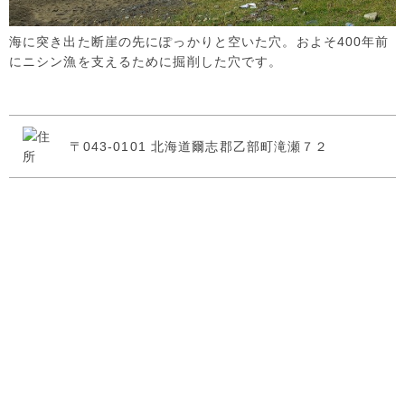
海に突き出た断崖の先にぽっかりと空いた穴。およそ400年前
にニシン漁を支えるために掘削した穴です。
〒043-0101 北海道爾志郡乙部町滝瀬７２