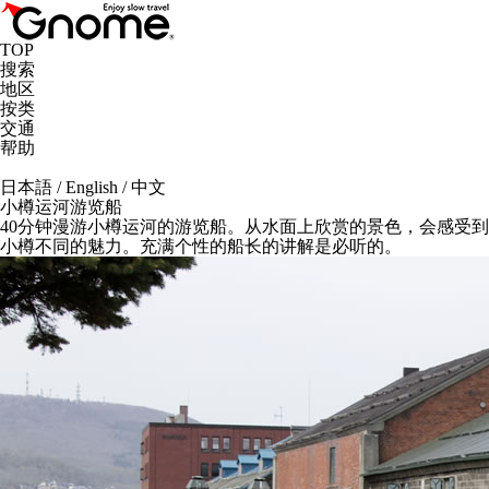
TOP
搜索
地区
按类
交通
帮助
日本語
/
English
/
中文
小樽运河游览船
40分钟漫游小樽运河的游览船。从水面上欣赏的景色，会感受到
小樽不同的魅力。充满个性的船长的讲解是必听的。