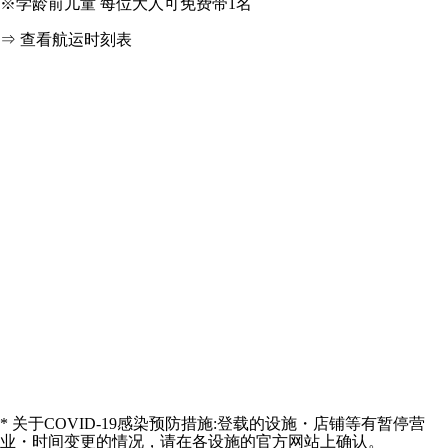
※学龄前儿童 每位大人可免费带1名
⇒
查看航运时刻表
* 关于COVID-19感染预防措施:登载的设施・店铺等有暂停营
业・时间变更的情况，请在各设施的官方网站上确认。