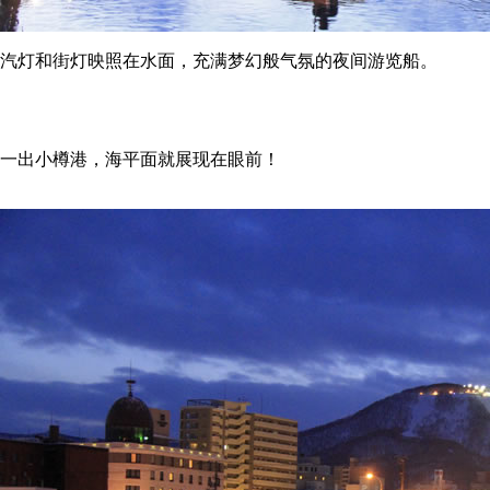
汽灯和街灯映照在水面，充满梦幻般气氛的夜间游览船。
一出小樽港，海平面就展现在眼前！