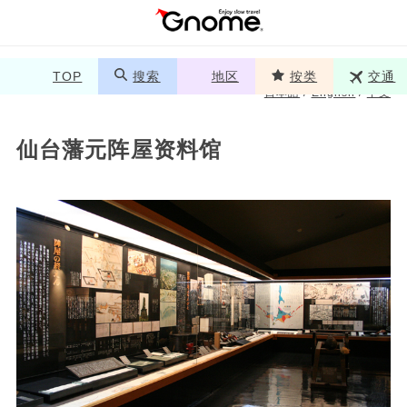
TOP
搜索
地区
按类
交通
日本語
/
English
/
中文
仙台藩元阵屋资料馆